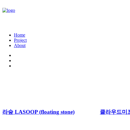
Home
Project
About
라숲 LASOOP (floating stone)
클라우드미포 (