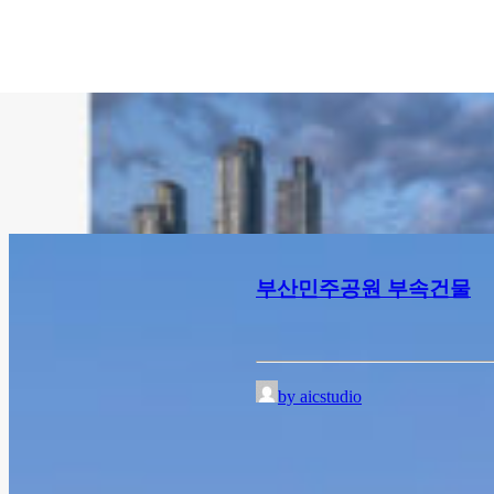
부산민주공원 부속건물
by aicstudio