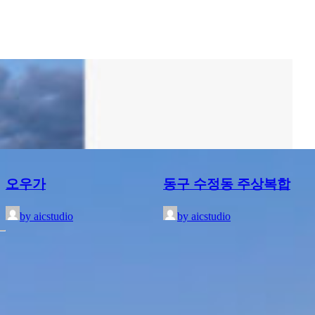
오우가
동구 수정동 주상복합
by aicstudio
by aicstudio